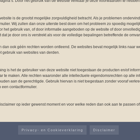
agina’s. Door het gebruik van de website verklaar je deze voorwaarden te hebbe
bsite is de grootst mogelijke zorgvuldigheid betracht. Als je problemen ondervind
ormulier. Wij zullen dan onze uiterste best doen om het probleem zo spoedig mogeli
r het gebruik van, of door informatie aangeboden op de website of door onvolled
dat je door ons is verstrekt als voor de volledige bepalingen betreffende de omva
n dan ook géén rechten worden ontleend. De websites bevat mogelijk links naar web
t gebruik van websites van derden.
ing is het de gebruiker van deze website niet toegestaan de producten en/of infor
te maken. Alle rechten waaronder alle intellectuele eigendomsrechten op alle inh
houden aan de gerechtigde. Gebruik hiervan is niet toegestaan zonder vooraf verkre
 een contactformulier.
isclaimer op ieder gewenst moment en voor welke reden dan ook aan te passen of 
Privacy- en Cookieverklaring
Disclaimer