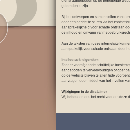
dienst aangeboden op de betreffende webp
gebonden te zijn.
Bij het ontwerpen en samenstellen van de we
door een bericht te sturen via het contactf
aansprakelijkheid voor schade ontstaan doo
de inhoud en omvang van het gebruiksrecht 
Aan de teksten van deze internetsite kunne
aansprakelijk voor schade ontstaan door he
Intellectuele eigendom
Zonder voorafgaande schriftelijke toestemm
aangeboden te verveelvoudigen of openbaar 
op de website blijven te allen tijde voorbe
aanvragen door middel van het invullen van
Wijzigingen in de disclaimer
Wij behouden ons het recht voor om deze d